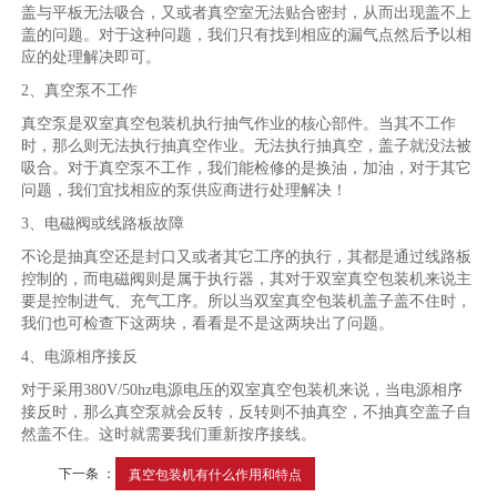
盖与平板无法吸合，又或者真空室无法贴合密封，从而出现盖不上
盖的问题。对于这种问题，我们只有找到相应的漏气点然后予以相
应的处理解决即可。
2、真空泵不工作
真空泵是双室真空包装机执行抽气作业的核心部件。当其不工作
时，那么则无法执行抽真空作业。无法执行抽真空，盖子就没法被
吸合。对于真空泵不工作，我们能检修的是换油，加油，对于其它
问题，我们宜找相应的泵供应商进行处理解决！
3、电磁阀或线路板故障
不论是抽真空还是封口又或者其它工序的执行，其都是通过线路板
控制的，而电磁阀则是属于执行器，其对于双室真空包装机来说主
要是控制进气、充气工序。所以当双室真空包装机盖子盖不住时，
我们也可检查下这两块，看看是不是这两块出了问题。
4、电源相序接反
对于采用380V/50hz电源电压的双室真空包装机来说，当电源相序
接反时，那么真空泵就会反转，反转则不抽真空，不抽真空盖子自
然盖不住。这时就需要我们重新按序接线。
下一条 ：
真空包装机有什么作用和特点