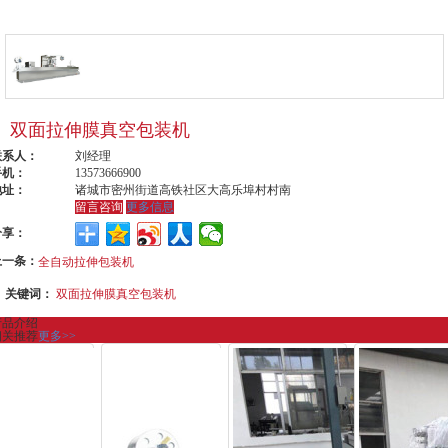
双面拉伸膜真空包装机
联系人：
刘经理
手机：
13573666900
地址：
诸城市密州街道高铁社区大高乐埠村村南
留言咨询
更多信息
分享：
上一条：
全自动拉伸包装机
关键词：
双面拉伸膜真空包装机
产品介绍
相关推荐
更多>>